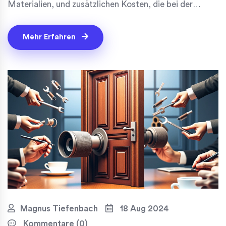
Materialien, und zusätzlichen Kosten, die bei der
Installation anfallen können. Erfahren Sie, welche
Faktoren den Preis beeinflussen und wie Sie die
Mehr Erfahren
perfekte Tür für Ihr Zuhause auswählen können.
Magnus Tiefenbach
18 Aug 2024
Kommentare (0)