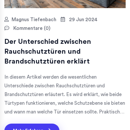
Magnus Tiefenbach
29 Jun 2024
Kommentare (0)
Der Unterschied zwischen
Rauchschutztüren und
Brandschutztüren erklärt
In diesem Artikel werden die wesentlichen
Unterschiede zwischen Rauchschutztüren und
Brandschutztüren erläutert. Es wird erklärt, wie beide
Türtypen funktionieren, welche Schutzebene sie bieten
und wann man welche Tür einsetzen sollte. Praktische
Tipps und interessante Fakten runden das Thema ab
und bieten nützliche Informationen für Hausbesitzer