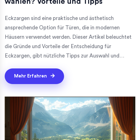
wählen? Vorteile und Tipps
Eckzargen sind eine praktische und ästhetisch
ansprechende Option für Türen, die in modernen
Häusern verwendet werden. Dieser Artikel beleuchtet
die Gründe und Vorteile der Entscheidung für
Eckzargen, gibt nützliche Tipps zur Auswahl und
Installation und bietet interessante Fakten über ihre
Geschichte und Entwicklung. Leser erfahren, wie
Mehr Erfahren
Eckzargen zum Gesamtbild eines Raumes beitragen
und welche Materialien am besten geeignet sind.