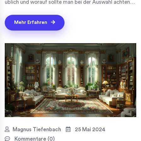
üblich und worauf sollte man bei der Auswahl achten?
Zusätzlich gibt es hilfreiche Tipps zur Planung und
Installation der Türen.
Mehr Erfahren
Magnus Tiefenbach
25 Mai 2024
Kommentare (0)