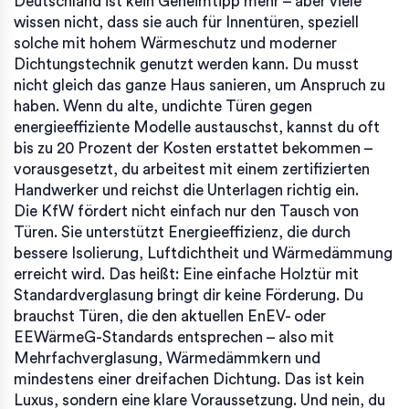
Deutschland
ist kein Geheimtipp mehr – aber viele
wissen nicht, dass sie auch für
Innentüren
,
speziell
solche mit hohem Wärmeschutz und moderner
Dichtungstechnik
genutzt werden kann. Du musst
nicht gleich das ganze Haus sanieren, um Anspruch zu
haben. Wenn du alte, undichte Türen gegen
energieeffiziente Modelle austauschst, kannst du oft
bis zu 20 Prozent der Kosten erstattet bekommen –
vorausgesetzt, du arbeitest mit einem zertifizierten
Handwerker und reichst die Unterlagen richtig ein.
Die KfW fördert nicht einfach nur den Tausch von
Türen. Sie unterstützt
Energieeffizienz
,
die durch
bessere Isolierung, Luftdichtheit und Wärmedämmung
erreicht wird
. Das heißt: Eine einfache Holztür mit
Standardverglasung bringt dir keine Förderung. Du
brauchst Türen, die den aktuellen EnEV- oder
EEWärmeG-Standards entsprechen – also mit
Mehrfachverglasung, Wärmedämmkern und
mindestens einer dreifachen Dichtung. Das ist kein
Luxus, sondern eine klare Voraussetzung. Und nein, du