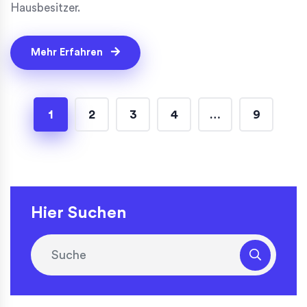
Hausbesitzer.
Mehr Erfahren
1
2
3
4
…
9
Hier Suchen