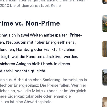
ie Banken, aber es gibt dir auch Sicherheit. Wenn
 2040 bleibt dein Zins stabil. Keine
Prime vs. Non-Prime
t hat sich in zwei Welten aufgespalten.
Prime-
en, Neubauten mit hoher Energieeffizienz,
München, Hamburg oder Frankfurt - ziehen
eigt, weil die Renditen attraktiver werden.
sicheren Anlagen bleibt hoch. In diesen
t stabil oder steigt leicht.
ten
aus. Altbauten ohne Sanierung, Immobilien in
hter Energiebilanz: Die Preise fallen. Wer hier
ziehen ab, weil die Miete zu hoch ist im Vergleich
ere Eigenkapitalanteile oder lehnen die
 - es ist eine Abwärtsspirale.