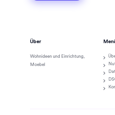
Über
Men
Übe
Wohnideen und Einrichtung,
Nu
Moebel
Dat
DS
Ko