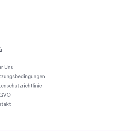
ü
r Uns
tzungsbedingungen
enschutzrichtlinie
GVO
ntakt