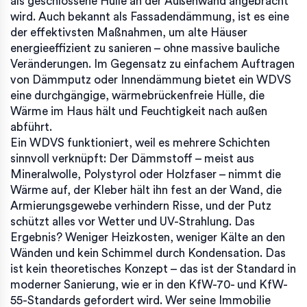
als geschlossene Hülle an der Außenwand angebracht
wird
. Auch bekannt als
Fassadendämmung
, ist es eine
der effektivsten Maßnahmen, um alte Häuser
energieeffizient zu sanieren – ohne massive bauliche
Veränderungen.
Im Gegensatz zu einfachem Auftragen
von Dämmputz oder Innendämmung bietet ein WDVS
eine durchgängige, wärmebrückenfreie Hülle, die
Wärme im Haus hält und Feuchtigkeit nach außen
abführt.
Ein WDVS funktioniert, weil es mehrere Schichten
sinnvoll verknüpft: Der Dämmstoff – meist aus
Mineralwolle, Polystyrol oder Holzfaser – nimmt die
Wärme auf, der Kleber hält ihn fest an der Wand, die
Armierungsgewebe verhindern Risse, und der Putz
schützt alles vor Wetter und UV-Strahlung. Das
Ergebnis? Weniger Heizkosten, weniger Kälte an den
Wänden und kein Schimmel durch Kondensation. Das
ist kein theoretisches Konzept – das ist der Standard in
moderner Sanierung, wie er in den KfW-70- und KfW-
55-Standards gefordert wird. Wer seine Immobilie