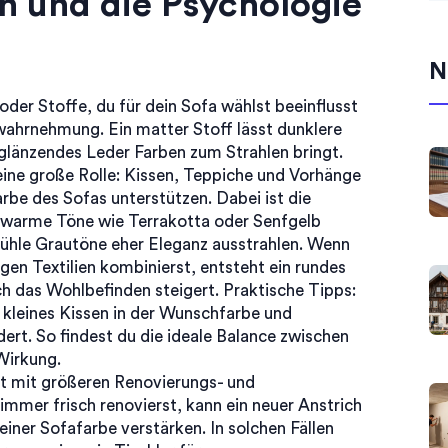
n und die Psychologie
N
oder Stoffe, du für dein Sofa wählst
beeinflusst
bwahrnehmung. Ein matter Stoff lässt dunklere
glänzendes Leder Farben zum Strahlen bringt.
ine große Rolle: Kissen, Teppiche und Vorhänge
be des Sofas unterstützen. Dabei ist die
– warme Töne wie Terrakotta oder Senfgelb
kühle Grautöne eher Eleganz ausstrahlen. Wenn
gen Textilien kombinierst, entsteht ein rundes
uch das Wohlbefinden steigert. Praktische Tipps:
 kleines Kissen in der Wunschfarbe und
ert. So findest du die ideale Balance zwischen
Wirkung.
ft mit größeren Renovierungs- und
mer frisch renovierst, kann ein neuer Anstrich
ner Sofafarbe verstärken. In solchen Fällen