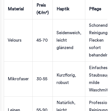
Preis
Material
Haptik
Pflege
(€/m²)
Schonende
Seidenweich,
Reinigung,
Velours
45‑70
leicht
Flecken
glänzend
sofort
behandeln
Einfaches
Kurzflorig,
Staubsauge
Mikrofaser
30‑55
robust
milde
Waschmitte
Natürlich,
Professione
Leinen
55‑90
leicht
Reinigung