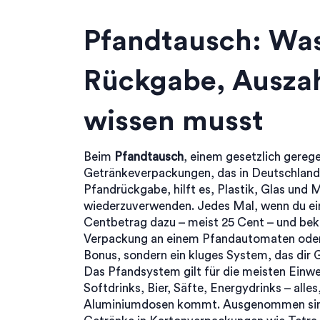
Pfandtausch: Was
Rückgabe, Ausza
wissen musst
Beim
Pfandtausch
,
einem gesetzlich gereg
Getränkeverpackungen, das in Deutschland 
Pfandrückgabe
, hilft es, Plastik, Glas und
wiederzuverwenden.
Jedes Mal, wenn du ein
Centbetrag dazu – meist 25 Cent – und bek
Verpackung an einem Pfandautomaten oder i
Bonus, sondern ein kluges System, das dir G
Das Pfandsystem gilt für die meisten Ein
Softdrinks, Bier, Säfte, Energydrinks – alle
Aluminiumdosen kommt. Ausgenommen sind 