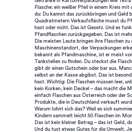
Getränke in Kartonverpackungen wie Tetra 
Flasche: ein weißer Pfeil in einem Kreis mit
du: Du kannst das zurückbringen und Geld
Quadratmetern Verkaufsfläche musst du Pf
hast oder nicht. Das ist Gesetz. Und es fun
Pfandflaschen zurückgegeben. Das ist mehr 
Die meisten Leute bringen ihre Flaschen zu
Maschinenstandort, der Verpackungen erken
bekannt als
Pfandmaschine
, ist er meist 
Tankstellen zu finden. Du steckst die Flasch
gibt dir einen Gutschein oder bar aus. Man
selbst an der Kasse abgibst. Das ist besond
hast. Wichtig: Die Flaschen müssen leer, un
kein Korken, kein Deckel – das macht die M
einfach Flaschen aus Österreich oder der Sc
Produkte, die in Deutschland verkauft wurd
Warum lohnt sich das? Weil es sich summie
Kindern sammelt leicht 50 Flaschen im Mona
Das ist kein kleiner Betrag – das ist Geld,
Und du tust etwas Gutes für die Umwelt. Jed