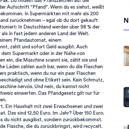
Pak. Du findest das Pfandzeichen auf der
 der Aufschrift "Pfand". Wenn du es siehst, weißt
 bekommen. In Supermärkten mit mehr als 200
N
and zurücknehmen – egal ob du dort gekauft
ktioniert: In Deutschland werden über 98 % der
als in fast jedem anderen Land der Welt.
 einem
Pfandautomat
,
einem
nt, zählt und sofort Geld ausgibt
. Auch
vor dem Supermarkt oder in der Nähe von
en ein, die Maschine scannt sie, zählt sie und
che Läden zahlen auch bar, wenn du die Flaschen
ers praktisch, wenn du nur ein paar Flaschen
beschädigt und ohne Etikett sein. Kein Schmutz,
aschine nervös. Und nein, du kannst nicht
hweiz einwerfen. Das Pfandgesetz gilt nur für
en.
rt. Ein Haushalt mit zwei Erwachsenen und zwei
t. Das sind 12,50 Euro. Im Jahr? Über 150 Euro.
 das du nicht ausgibst, sondern zurückbekommst.
e Flasche, die du zurückbringst, wird recycelt.