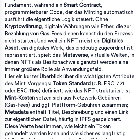
Fundament, während ein
Smart Contract
,
programmierbarer Code, der das Minting automatisch
ausführt
die eigentliche Logik steuert. Ohne
Kryptowährung
,
digitale Währungen wie Ether, die zur
Bezahlung von Gas‑Fees dienen
kannst du den Prozess
nicht starten. Und weil ein NFT meist ein
Digitales
Asset
,
ein digitales Werk, das eindeutig zugeordnet ist
repräsentiert, spielt das
Metaverse
,
virtuelle Welten, in
denen NFTs als Besitznachweis genutzt werden
eine
immer größere Rolle als Anwendungsfeld.
Hier ein kurzer Überblick über die wichtigsten Attribute
des Mint‑Vorgangs:
Token‑Standard
(z. B. ERC‑721
oder ERC‑1155) definiert, wie das NFT strukturiert ist;
Mint‑Kosten
setzen sich aus Netzwerk‑Gebühren
(Gas‑Fees) und ggf. Plattform‑Gebühren zusammen;
Metadata
enthält Titel, Beschreibung und einen Link
zur eigentlichen Datei, häufig in IPFS gespeichert.
Diese Werte bestimmen, wie leicht ein Token
gehandelt werden kann und wie sicher es langfristig