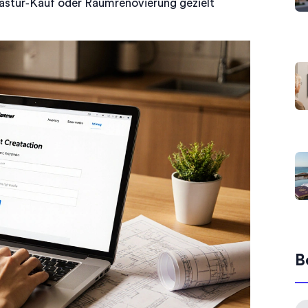
astür‑Kauf oder Raumrenovierung gezielt
B