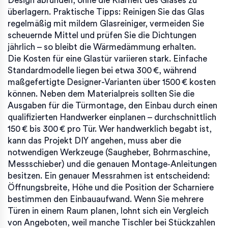
Design abrunden, ohne die Klarheit des Glases zu
überlagern. Praktische Tipps: Reinigen Sie das Glas
regelmäßig mit mildem Glasreiniger, vermeiden Sie
scheuernde Mittel und prüfen Sie die Dichtungen
jährlich – so bleibt die Wärmedämmung erhalten.
Die Kosten für eine Glastür variieren stark. Einfache
Standardmodelle liegen bei etwa 300 €, während
maßgefertigte Designer-Varianten über 1500 € kosten
können. Neben dem Materialpreis sollten Sie die
Ausgaben für die
Türmontage
,
den Einbau durch einen
qualifizierten Handwerker
einplanen – durchschnittlich
150 € bis 300 € pro Tür. Wer handwerklich begabt ist,
kann das Projekt DIY angehen, muss aber die
notwendigen Werkzeuge (Saugheber, Bohrmaschine,
Messschieber) und die genauen Montage‑Anleitungen
besitzen. Ein genauer Messrahmen ist entscheidend:
Öffnungsbreite, Höhe und die Position der Scharniere
bestimmen den Einbauaufwand. Wenn Sie mehrere
Türen in einem Raum planen, lohnt sich ein Vergleich
von Angeboten, weil manche Tischler bei Stückzahlen