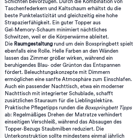
Schichten bevorzugen. Durch die Kombination von
Taschenfederkern und Kaltschaum erhältst du die
beste Punktelastizität und gleichzeitig eine hohe
Strapazierfähigkeit. Ein guter Topper aus
Gel‑Memory‑Schaum minimiert nächtliches
Schwitzen, weil er die Körperwärme ableitet.
Die
Raumgestaltung
rund um dein Boxspringbett spielt
ebenfalls eine Rolle. Helle Farben an den Wänden
lassen das Zimmer größer wirken, während ein
beruhigendes Blau‑ oder Grünton das Entspannen
fördert. Beleuchtungskonzepte mit Dimmern
ermöglichen eine sanfte Atmosphäre zum Einschlafen.
Auch ein passender Nachttisch, etwa ein moderner
Nachttisch mit integrierter Schublade, schafft
zusätzlichen Stauraum für die Lieblingslektüre.
Praktische Pflegetipps runden die
Boxspringbett Tipps
ab: Regelmäßiges Drehen der Matratze verhindert
einseitigen Verschleiß, während das Absaugen des
Topper‑Bezugs Staubmilben reduziert. Die
Unterkonstruktion sollte mindestens einmal jährlich