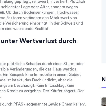
hrelang gepflegt, renoviert, investiert. Plötzlich
n schlechter Lage oder Alter, sondern wegen
en
. Ob durch Bodensenkungen, Hochwasser,
ese Faktoren verändern den Marktwert von
ie Versicherung einspringt. In der Schweiz und
ern eine wachsende Realität.
unter Wertverlust durch
der plötzliche Schaden durch einen Sturm oder
rsible Veränderungen, die das Haus wertlos
 Ein Beispiel: Eine Immobilie in einem Gebiet
N
e ist intakt, das Dach undicht, aber die
ngsam beschädigt. Kein Blitzschlag, kein
nen Kredit zu vergeben. Der Käufer zögert. Der
.
g durch PFAS - sogenannte „ewige Chemikalien“.