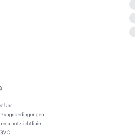
ü
r Uns
tzungsbedingungen
enschutzrichtlinie
GVO