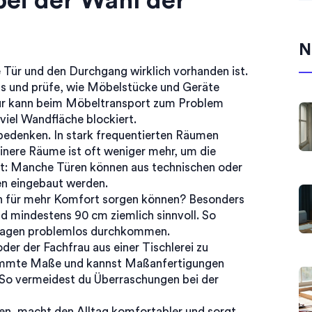
bei der Wahl der
N
die Tür und den Durchgang wirklich vorhanden ist.
us und prüfe, wie Möbelstücke und Geräte
ür kann beim Möbeltransport zum Problem
viel Wandfläche blockiert.
edenken. In stark frequentierten Räumen
einere Räume ist oft weniger mehr, um die
ht: Manche Türen können aus technischen oder
en eingebaut werden.
ten für mehr Komfort sorgen können? Besonders
nd mindestens 90 cm ziemlich sinnvoll. So
rwagen problemlos durchkommen.
der der Fachfrau aus einer Tischlerei zu
immte Maße und kannst Maßanfertigungen
 So vermeidest du Überraschungen bei der
aben, macht den Alltag komfortabler und sorgt