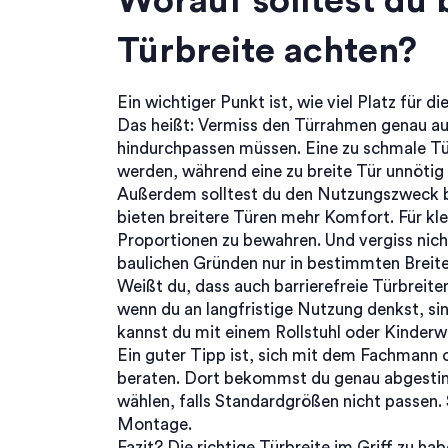
Worauf solltest du 
Türbreite achten?
Ein wichtiger Punkt ist, wie viel Platz für 
Das heißt: Vermiss den Türrahmen genau a
hindurchpassen müssen. Eine zu schmale T
werden, während eine zu breite Tür unnötig 
Außerdem solltest du den Nutzungszweck b
bieten breitere Türen mehr Komfort. Für kl
Proportionen zu bewahren. Und vergiss nic
baulichen Gründen nur in bestimmten Breit
Weißt du, dass auch barrierefreie Türbrei
wenn du an langfristige Nutzung denkst, si
kannst du mit einem Rollstuhl oder Kinde
Ein guter Tipp ist, sich mit dem Fachmann o
beraten. Dort bekommst du genau abgest
wählen, falls Standardgrößen nicht passen.
Montage.
Fazit? Die richtige Türbreite im Griff zu h