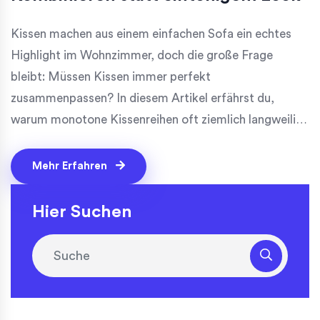
Kissen machen aus einem einfachen Sofa ein echtes
Highlight im Wohnzimmer, doch die große Frage
bleibt: Müssen Kissen immer perfekt
zusammenpassen? In diesem Artikel erfährst du,
warum monotone Kissenreihen oft ziemlich langweilig
wirken und wie du durch gezieltes Kombinieren Leben
in deine Sofaecke bringst. Von Farben und Mustern bis
Mehr Erfahren
hin zu aktuellen Wohntrends – hier findest du Ideen und
Fakten, mit denen du deine Couch richtig stylst. Ein
Hier Suchen
umfangreicher Ratgeber mit praktischen Tipps,
kreativen Beispielen und spannenden Infos rund um
Kissen auf dem Sofa. Perfekt für alle, die sich mehr
Persönlichkeit in ihrem Zuhause wünschen.