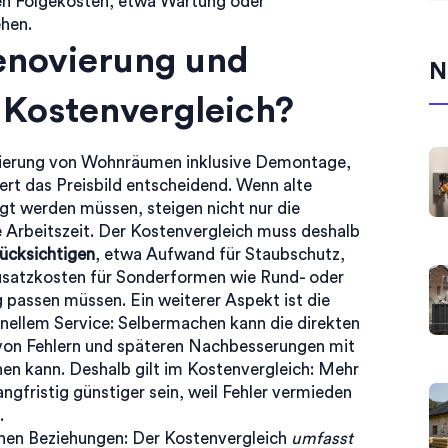
gen Folgekosten, etwa Wartung oder
ehen.
enovierung und
N
 Kostenvergleich?
ierung von Wohnräumen inklusive Demontage,
rt das Preisbild entscheidend. Wenn alte
gt werden müssen, steigen nicht nur die
 Arbeitszeit. Der Kostenvergleich muss deshalb
rücksichtigen
, etwa Aufwand für Staubschutz,
satzkosten für Sonderformen wie Rund- oder
 passen müssen. Ein weiterer Aspekt ist die
ellem Service: Selbermachen kann die direkten
 von Fehlern und späteren Nachbesserungen mit
n kann. Deshalb gilt im Kostenvergleich: Mehr
langfristig günstiger sein, weil Fehler vermieden
.
chen Beziehungen: Der Kostenvergleich
umfasst