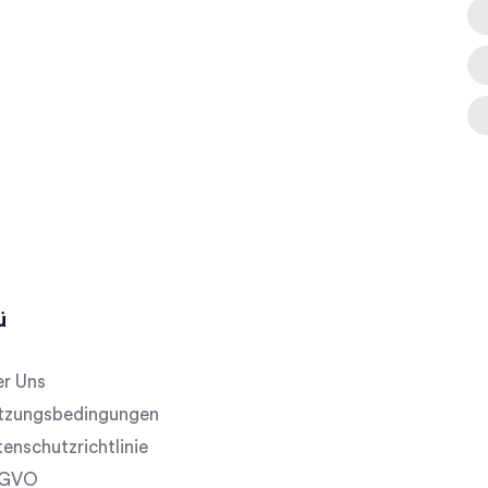
ü
r Uns
tzungsbedingungen
enschutzrichtlinie
GVO