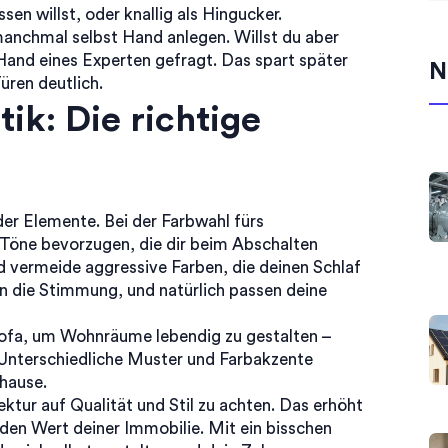
sen willst, oder knallig als Hingucker.
nchmal selbst Hand anlegen. Willst du aber
e Hand eines Experten gefragt. Das spart später
N
üren deutlich.
ik: Die richtige
er Elemente. Bei der Farbwahl fürs
e Töne bevorzugen, die dir beim Abschalten
nd vermeide aggressive Farben, die deinen Schlaf
n die Stimmung, und natürlich passen deine
Sofa, um Wohnräume lebendig zu gestalten –
Unterschiedliche Muster und Farbakzente
uhause.
ektur auf Qualität und Stil zu achten. Das erhöht
 den Wert deiner Immobilie. Mit ein bisschen