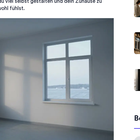
 viel selbst gestalten und dein Zuhause zu
ohl fühlst.
B