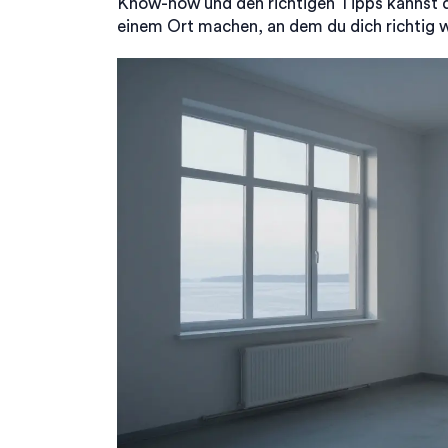
Know-how und den richtigen Tipps kannst du
einem Ort machen, an dem du dich richtig w