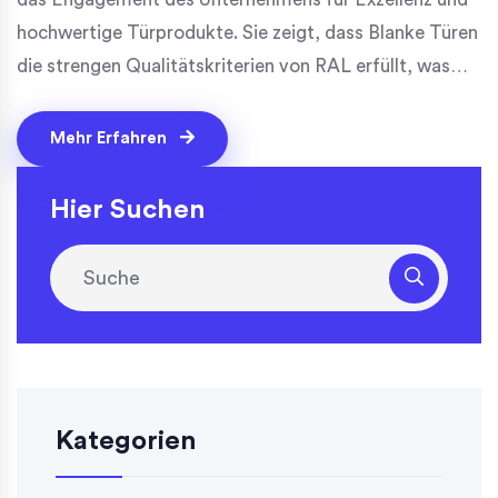
hochwertige Türprodukte. Sie zeigt, dass Blanke Türen
die strengen Qualitätskriterien von RAL erfüllt, was
ihre Position als zuverlässiger Anbieter von
erstklassigen Türlösungen stärkt.
Mehr Erfahren
Hier Suchen
Kategorien