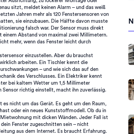
er Ausrichtung, zu lockerer Montage oder
 genau sitzt, meldet keinen Alarm – und das weiß
n letzten Jahren mehr als 120 Fenstersensoren von
N
 hatten, sie einzubauen. Die Hälfte davon musste
tionierung falsch war. Der Sensor muss direkt
t einem Abstand von maximal zwei Millimetern.
nicht mehr, wenn das Fenster leicht durch
stersensor einzustellen. Aber du brauchst
rklich arbeiten. Ein Tischler kennt die
urschwankungen – und wie sich das auf den
chanik des Verschlusses. Ein Elektriker kennt
ster bei kaltem Wetter um 1,5 Millimeter
Sensor richtig einstellt, macht ihn zuverlässig.
ht es nicht um das Gerät. Es geht um den Raum,
r hast oder ein neues Kunststoffmodell. Ob du in
 Mietwohnung mit dicken Wänden. Jeder Fall ist
dein Fenster zugeschnitten sein – nicht
leitung aus dem Internet. Es braucht Erfahrung.