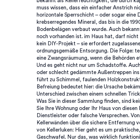
bekannt als
Kellerfeuchtigkeit
, die durch k
muss wissen, dass ein einfacher Anstrich nic
horizontale Sperrschicht – oder sogar eine
krebserregendes Mineral, das bis in die 199
Bodenbelägen verbaut wurde
. Auch bekann
noch vorhanden ist.
im Haus hat, darf nicht 
kein DIY-Projekt – sie erfordert zugelassen
ordnungsgemäße Entsorgung. Die Folge: teur
eine Zwangsräumung, wenn die Behörden e
Und es geht nicht nur um Schadstoffe. Auch 
oder schlecht gedämmte Außentreppen ins H
führt zu Schimmel, faulenden Holzkonstrukti
Befreiung bedeutet hier: die Ursache bekäm
Unterschied zwischen einem schnellen Trick
Was Sie in dieser Sammlung finden, sind kei
Sie Ihre Wohnung oder Ihr Haus von diesen 
Dienstleister oder falsche Versprechen. Vo
Kellerwänden über die sichere Entfernung v
von Kellerluken: Hier geht es um praktische,
Geschwafel. Nur das, was wirklich funktioni