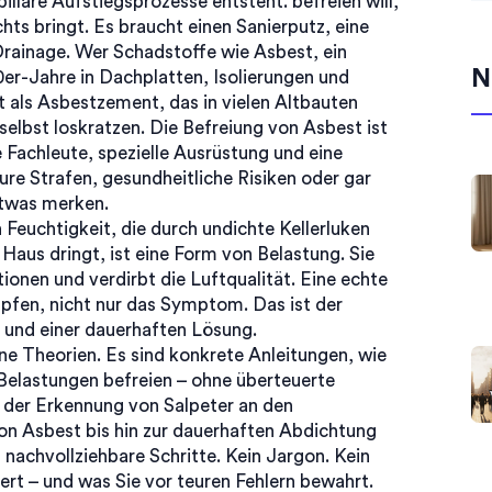
apillare Aufstiegsprozesse entsteht.
befreien will,
hts bringt. Es braucht einen Sanierputz, eine
 Drainage. Wer Schadstoffe wie
Asbest
,
ein
N
0er-Jahre in Dachplatten, Isolierungen und
t als
Asbestzement
, das in vielen Altbauten
selbst loskratzen. Die Befreiung von Asbest ist
e Fachleute, spezielle Ausrüstung und eine
e Strafen, gesundheitliche Risiken oder gar
twas merken.
Feuchtigkeit, die durch undichte Kellerluken
aus dringt, ist eine Form von Belastung. Sie
onen und verdirbt die Luftqualität. Eine echte
pfen, nicht nur das Symptom. Das ist der
 und einer dauerhaften Lösung.
ne Theorien. Es sind konkrete Anleitungen, wie
Belastungen befreien – ohne überteuerte
n der Erkennung von Salpeter an den
on Asbest bis hin zur dauerhaften Abdichtung
 nachvollziehbare Schritte. Kein Jargon. Kein
ert – und was Sie vor teuren Fehlern bewahrt.