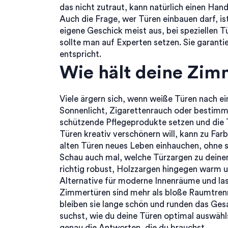
das nicht zutraut, kann natürlich einen Hand
Auch die Frage, wer Türen einbauen darf, ist
eigene Geschick meist aus, bei speziellen 
sollte man auf Experten setzen. Sie garantie
entspricht.
Wie hält deine Zim
Viele ärgern sich, wenn weiße Türen nach ei
Sonnenlicht, Zigarettenrauch oder bestimm
schützende Pflegeprodukte setzen und die T
Türen kreativ verschönern will, kann zu Far
alten Türen neues Leben einhauchen, ohne s
Schau auch mal, welche Türzargen zu deinem
richtig robust, Holzzargen hingegen warm u
Alternative für moderne Innenräume und las
Zimmertüren sind mehr als bloße Raumtrenn
bleiben sie lange schön und runden das Ge
suchst, wie du deine Türen optimal auswählst,
genau die Antworten, die du brauchst.