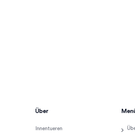
Über
Men
Übe
Innentueren